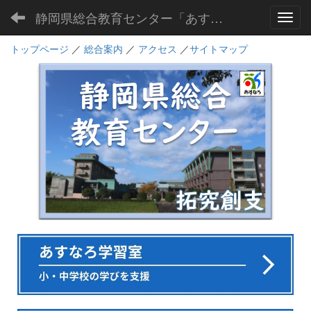
静岡県総合教育センター「あすなろ」
Toggl
トップページ
／
総合案内
／
アクセス
／
サイトマップ