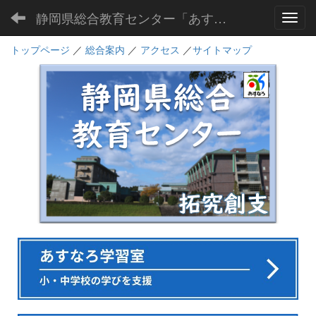
静岡県総合教育センター「あすなろ」
Toggl
トップページ
／
総合案内
／
アクセス
／
サイトマップ