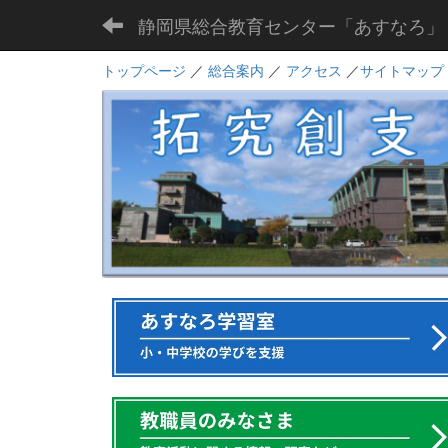
静岡県総合教育センター「あすなろ」
トップページ
／
総合案内
／
アクセス
／
サイトマップ