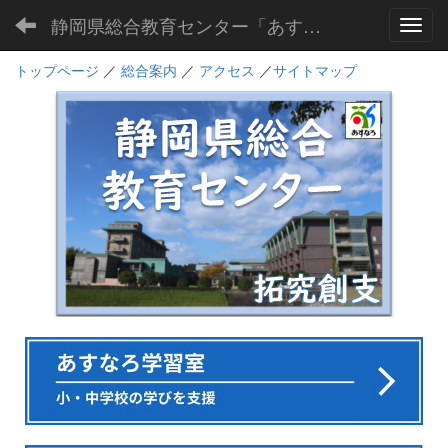
静岡県総合教育センター「あすなろ」
Toggl
トップページ
／
総合案内
／
アクセス
／
サイトマップ