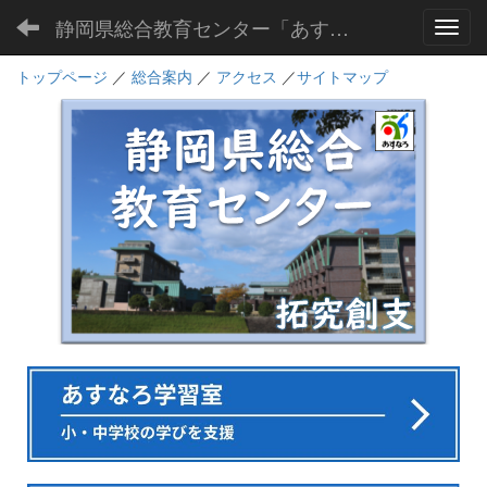
静岡県総合教育センター「あすなろ」
Toggl
トップページ
／
総合案内
／
アクセス
／
サイトマップ