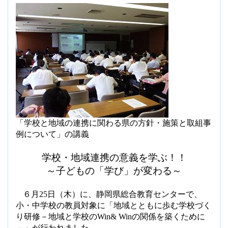
「学校と地域の連携に関わる県の方針・施策と取組事
例について」の講義
学校・地域連携の意義を学ぶ！！
～子どもの「学び」が変わる～
６月
25
日（木）に、静岡県総合教育センターで、
小・中学校の教員対象に「地域
とともに歩む学校づく
り研修－地域と学校の
Win& Win
の関係を築くために
－」が
行われました。