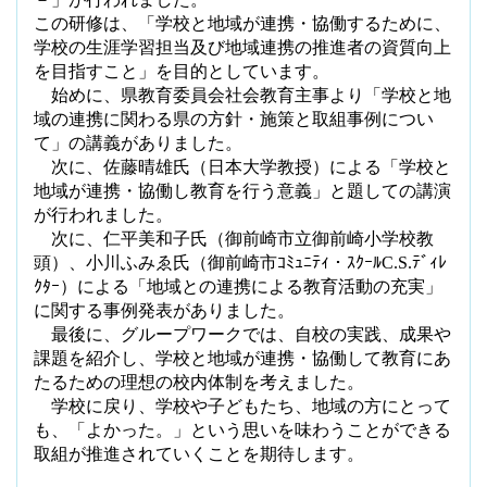
この研修は、「学校と地域が連携・協働するために、
学校の生涯学習担当及び地域連携の推進者の資質向上
を目指すこと」を目的としています。
始めに、県教育委員会社会教育主事より「学校と地
域の連携に関わる県の方針・施策と取組事例につい
て」の講義がありました。
次に、佐藤晴雄氏（日本大学教授）による「学校と
地域が連携・協働し教育を行う意義」と題しての講演
が行われました。
次に、仁平美和子氏（御前崎市立御前崎小学校教
頭）、
小川ふみゑ氏（
御前崎市ｺﾐｭﾆﾃｨ・ｽｸｰﾙ
C.S.
ﾃﾞｨﾚ
ｸﾀｰ）による「地域との連携による教育活動の充実」
に関する事例発表がありました。
最後に、グループワークでは、自校の実践、成果や
課題を紹介し、学校と地域が連携・協働して教育にあ
たるための理想の校内体制を考えました。
学校に戻り、学校や子どもたち、地域の方にとって
も、「よかった。」という思いを味わうことができる
取組が推進されていくことを期待します。