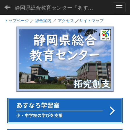
静岡県総合教育センター「あすなろ」
Toggl
トップページ
／
総合案内
／
アクセス
／
サイトマップ