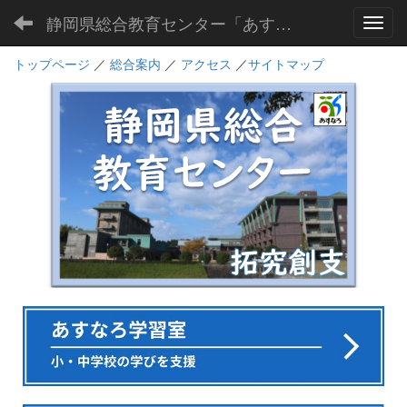
静岡県総合教育センター「あすなろ」
Toggl
トップページ
／
総合案内
／
アクセス
／
サイトマップ