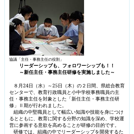
協議「主任・事務主任の役割」
リーダーシップも、フォロワーシップも！！
～新任主任・事務主任研修を実施しました～
８
月
24
日（水）～
25
日（木）の２日間
、県総合教育
センターで、教育行政職員と小中学校事務職員の主
任・事務主任を対象とした「新任主任・事務主任研
修」Ⅱ期が行われました。
組織の中堅職員として幅広い知識や技能を身につけ
るとともに、教育に関する分野の知識を深め、学校運
営に参画する意欲を高めることが研修の目的です。
研修では、組織の中でリーダーシップを開発するた