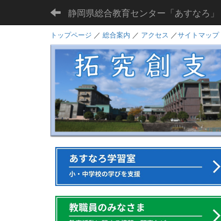
静岡県総合教育センター「あすなろ」
トップページ
／
総合案内
／
アクセス
／
サイトマップ