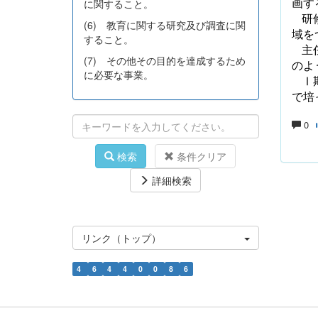
画す
に関すること。
研
(6) 教育に関する研究及び調査に関
域を
すること。
主
(7) その他その目的を達成するため
のよ
に必要な事業。
Ⅰ
で培
0
検索
条件クリア
詳細検索
リンク（トップ）
4
6
4
4
0
0
8
6