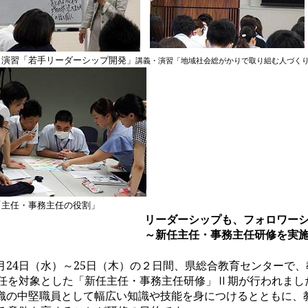
・演習「若手リーダーシップ開発」
講義・演習「地域社会総がかりで取り組む人づく
「主任・事務主任の役割」
リーダーシップも、フォロワー
～新任主任・事務主任研修を実
月
24
日（水）～
25
日（木）の２日間
、県総合教育センターで、
任を対象とした「新任主任・事務主任研修」Ⅱ期が行われまし
織の中堅職員として幅広い知識や技能を身につけるとともに、