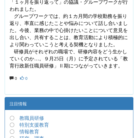
「１ヶ月を振り返って」の協議・グループワークが行
われました。
グループワークでは、約１カ月間の学校勤務を振り
返り、率直に感じたことや悩みについて話し合いまし
た。今後、業務の中で心掛けたいことについて意見を
出し合い、共有することは、教育活動により積極的に
より関わっていこうと考える契機となりました。
研修員がそれぞれの職場で、研修内容をどう生かし
ていくのか
…。９月
25
日（月）に予定されている「教
育行政新任職員研修」Ⅱ期につな
がっていきます。
0
0
注目情報
〇
教職員研修
〇
特別支援教育
〇
情報教育