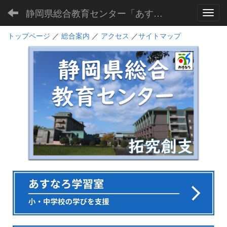
静岡県総合教育センター「あすなろ」
Toggl
トップページ
／
総合案内
／
アクセス
／
サイトマップ