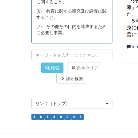
今
に関すること。
導」
(6) 教育に関する研究及び調査に関
た。
すること。
５
(7) その他その目的を達成するため
身に
に必要な事業。
善に
0
検索
条件クリア
詳細検索
リンク（トップ）
4
6
4
8
9
0
0
6