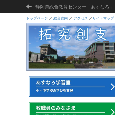
静岡県総合教育センター「あすなろ」
トップページ
／
総合案内
／
アクセス
／
サイトマップ