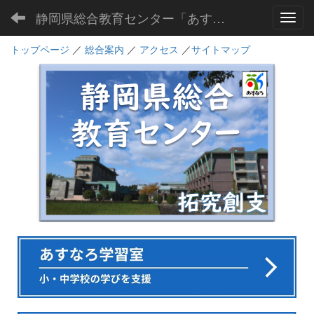
静岡県総合教育センター「あすなろ」
Toggl
トップページ
／
総合案内
／
アクセス
／
サイトマップ