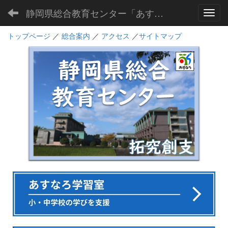
静岡県総合教育センター「あすなろ」
Toggl
トップページ
／
総合案内
／
アクセス
／
サイトマップ