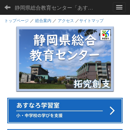
静岡県総合教育センター「あすなろ」
Toggl
トップページ
／
総合案内
／
アクセス
／
サイトマップ