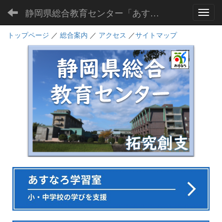
静岡県総合教育センター「あすなろ」
Toggl
トップページ
／
総合案内
／
アクセス
／
サイトマップ