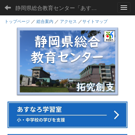
静岡県総合教育センター「あすなろ」
Toggl
トップページ
／
総合案内
／
アクセス
／
サイトマップ