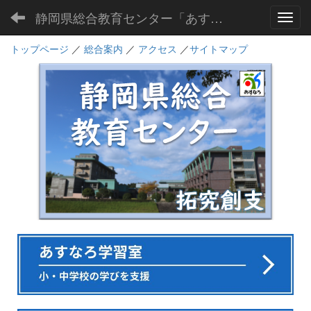
静岡県総合教育センター「あすなろ」
Toggl
トップページ
／
総合案内
／
アクセス
／
サイトマップ