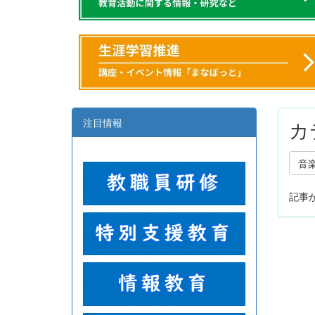
注目情報
カ
音
記事