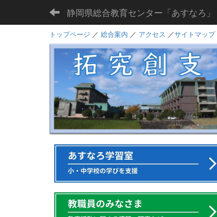
静岡県総合教育センター「あすなろ」
トップページ
／
総合案内
／
アクセス
／
サイトマップ