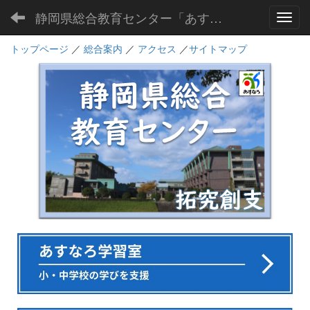
静岡県総合教育センター「あすなろ」
Toggl
トップページ
／
総合案内
／
アクセス
／
サイトマップ