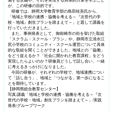
働する意義や、それを実現する具体的方策を学ぶこと
が、この研修の目的です。
研修では、静岡大学教育学部の島田桂吾氏から、
「地域と学校の連携・協働を考える～『次世代の学
校・地域』創生プランを踏まえて～」と題して講義を
行っていただきました。
また、事例発表として、御前崎市の街を挙げた取組
「スクラム・スクール・プラン」や、静岡市立清水江
尻小学校のコミュニティ・スクール運営について具体
的な取組を聞くことができました。地域との「協働」
をどう捉えるか？「社会に開かれた教育課程」をどう
実現したらよいのか？研修員どうしで話し合い、一緒
に考えるきっかけになりました。
今回の研修が、それぞれの学校で、地域連携につい
て「話し合う」、地域と「つながる」第一歩になるこ
とを期待しています。
【静岡県総合教育センター】
写真
:
講義「地域と学校の連携・協働を考える～『次
世代の学校・地域』創生プランを踏まえて～」
/
実践
発表
/
グループワーク