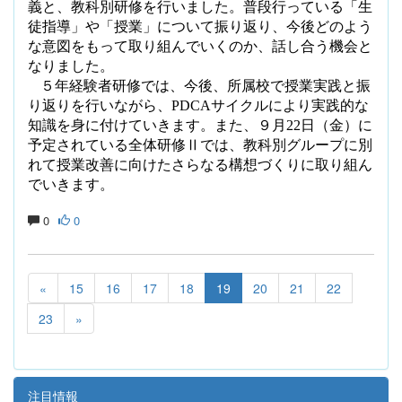
義と、教科別研修を行いました。普段行っている「生
徒指導」や「授業」について振り返り、今後どのよう
な意図をもって取り組んでいくのか、話し合う機会と
なりました。
５年経験者研修では、今後、所属校で授業実践と振
り返りを行いながら、
PDCA
サイクルにより実践的な
知識を身に付けていきます。また、９月
22
日（金）に
予定されている全体研修Ⅱでは、教科別グループに別
れて授業改善に向けたさらなる構想づくりに取り組ん
でいきます。
0
0
«
15
16
17
18
19
20
21
22
23
»
注目情報