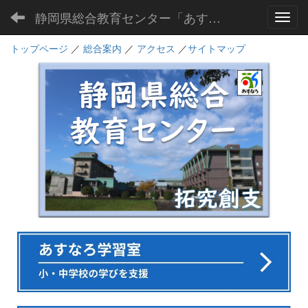
静岡県総合教育センター「あすなろ」
Toggl
トップページ
／
総合案内
／
アクセス
／
サイトマップ