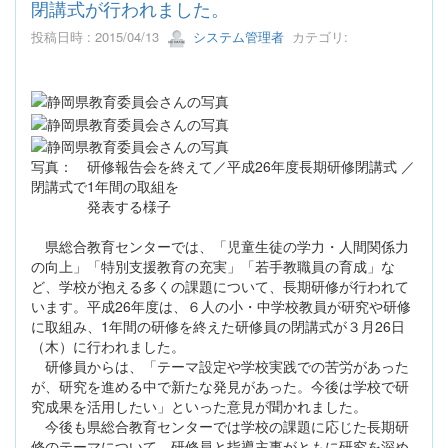
閉講式が行われました。
投稿日時 : 2015/04/13
システム管理者
カテゴリ:
写真： 研修報告会を終えて／平成26年度長期研修閉講式 ／
閉講式で1年間の取組を
発表する様子
県総合教育センターでは、「児童生徒の学力・人間関係力
の向上」「特別支援教育の充実」「若手教職員の育成」な
ど、学校が抱える多くの課題について、長期研修が行われて
います。平成26年度は、６人の小・中学校教員が研究や研修
に取組み、1年間の研修を終えた研修員の閉講式が３月26日
（木）に行われました。
研修員からは、「テーマ設定や学校実践での苦労があった
が、研究を進める中で新たな発見があった。今後は学校で研
究成果を活用したい」といった意見が聞かれました。
今後も県総合教育センターでは学校の課題に応じた長期研
修のテーマについて、研修員と指導主事がともに研究を深め