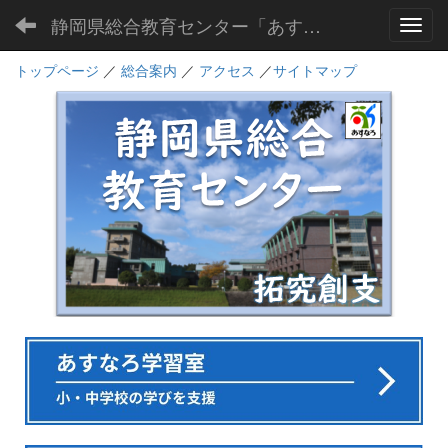
静岡県総合教育センター「あすなろ」
Toggl
トップページ
／
総合案内
／
アクセス
／
サイトマップ