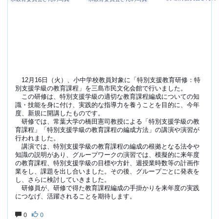
12月16日（火）、小中学校教員対象に「特別支援教育研修：特
別支援学級の教育課程」を三島市民文化会館で行いました。
この研修は、特別支援学級の適切な教育課程編成についての知
識・技能を身に付け、実践的な指導力を養うことを目的に、今年
度、新規に開講したものです。
研修では、常葉大学の橋田憲司教授による「特別支援学級の教
育課程」「特別支援学級の教育課程の編成方法」の講演や演習が
行われました。
講演では、特別支援学級の教育課程の編成の根拠となる法令や
知識の説明があり、グループワークの演習では、模擬的に来年度
の教育課程、特別支援学級の目標や方針、週授業時数等の計画作
業をし、課題を出し合いました。その後、グループごとに発表を
し、さらに検討していきました。
研修員が、研修で得た教育課程編成の手掛かりを来年度の実践
につなげ、活躍されることを期待します。
0
0