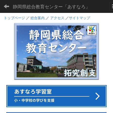
静岡県総合教育センター「あすなろ」
トップページ
／
総合案内
／
アクセス
／
サイトマップ