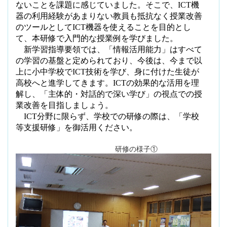
ないことを課題に感じていました。そこで、
ICT
機
器の利用経験があまりない教員も抵抗なく授業改善
のツールとして
ICT
機器を使えることを目的とし
て、本研修で入門的な授業例を学びました。
新学習指導要領では、「情報活用能力」はすべて
の学習の基盤と定められており、今後は、今まで以
上に小中学校で
ICT
技術を学び、身に付けた生徒が
高校へと進学してきます。
ICT
の効果的な活用を理
解し、「主体的・対話的で深い学び」の視点での授
業改善を目指しましょう。
ICT
分野に限らず、学校での研修の際は、「学校
等支援研修」を御活用ください。
研修の様子①