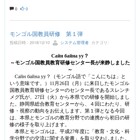
0
0
モンゴル国教員研修 第１弾
投稿日時 : 2018/12/10
システム管理者
カテゴリ:
Сайн байна уу？
～モンゴル国教員教育研修センター長が来静しました
～
Сайн байна уу？（モンゴル語で「こんにちは」と
いう意味です。）
11
月
26
日（月）に来日したモンゴル
国教員教育研修センターのセンター長であるスレンチ
メグ氏が、
27
日（火）から本県での研修を開始しまし
た。静岡県総合教育センターから、４回にわたり、研
修・視察の動向をお伝えします。第１弾となる今回
は、本県とモンゴルの教育分野での連携から初日の研
修の様子を取り上げます。
本県とモンゴルは、平成
27
年度に「教育・文化・科
学分野での交流に関する覚書」を取り交わしました。