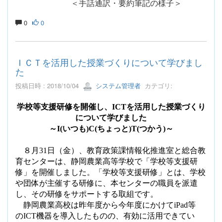
＜手話通訳・要約筆記の様子＞
0
0
ＩＣＴを活用した授業づくりについて学びまし
た
投稿日時 : 2018/10/04
システム管理者
カテゴリ:
学校等支援研修を開催し、
ICT
を活用した授業づくり
について学びました
～
I(
いつも
)C(
ちょっと
)T(
つかう
)
～
８月
31
日（金）、教育政策課情報化推進室と総合教
育センターは、静岡農業高等学校で「学校等支援研
修」を開催しました。「学校等支援研修」とは、学校
や団体が主催する研修に、本センターの職員を派遣
し、その研修をサポートする取組です。
静岡農業高校は昨年度から今年度にかけて
iPad
等
の
ICT
機器を導入したものの、有効に活用できてい