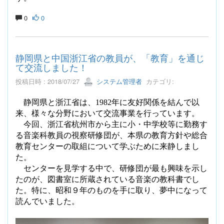
0
0
静岡県と中国浙江省の教員が、「教育」を通じ
て交流しました！
投稿日時 : 2018/07/27
システム管理者
カテゴリ:
静岡県と浙江省は、
1982
年に友好関係を結んで以
来、様々な分野において交流事業を行っています。
今回、浙江省杭州市から主に小・中学校等に勤務す
る音楽科教員の視察研修団が、本県の教育方針や総合
教育センターの取組について学ぶために来静しまし
た。
センターを見学する中で、研修団が最も興味を示し
たのが、図書室に所蔵されている音楽の教科書でし
た。特に、昭和９年のものを手に取り、夢中になって
読んでいました。