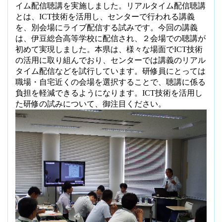
イム配信聴講を実施しました。リアルタイム配信聴講
とは、
ICT
技術を活用し、センターで行われる講義
を、別会場にライブ配信する試みです。今回の講義
は、伊豆総合高等学校に配信され、２会場での聴講が
初めて実現しました。本県は、様々な場面で
ICT
技術
の活用に取り組んでおり、センターでは講義のリアル
タイム配信などを試行しています。研修員にとっては
職場・自宅近くの会場を選択することで、聴講に係る
負担を軽減できるようになります。
ICT
技術を活用し
た研修の試みについて、御注目ください。