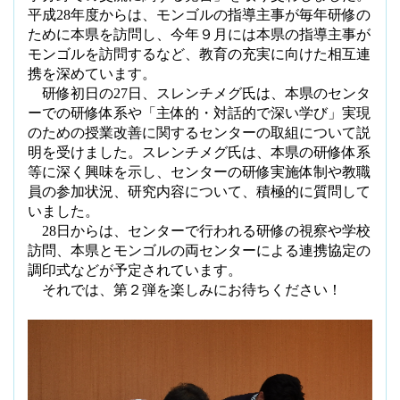
平成
28
年度からは、モンゴルの指導主事が毎年研修の
ために本県を訪問し、今年９月には本県の指導主事が
モンゴルを訪問するなど、教育の充実に向けた相互連
携を深めています。
研修初日の
27
日、スレンチメグ氏は、本県のセンタ
ーでの研修体系や「主体的・対話的で深い学び」実現
のための授業改善に関するセンターの取組について説
明を受けました。スレンチメグ氏は、本県の研修体系
等に深く興味を示し、センターの研修実施体制や教職
員の参加状況、研究内容について、積極的に質問して
いました。
28
日からは、センターで行われる研修の視察や学校
訪問、本県とモンゴルの両センターによる連携協定の
調印式などが予定されています。
それでは、第２弾を楽しみにお待ちください！