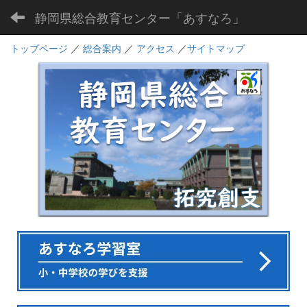
静岡県総合教育センター「あすなろ」
トップページ
／
総合案内
／
アクセス
／
サイトマップ