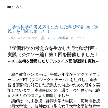
0
0
「学習科学の考え方を生かした学びの計画・実
践」を開催しました！
投稿日時 : 2018/09/20
システム管理者
カテゴリ:
「学習科学の考え方を生かした学びの計画・
実践（ジグソー編）第１回を開催しました！
～
ICT
技術を活用したリアルタイム配信聴講も実施
～
総合教育センターは、平成
27
年度からアクティブラ
ーニング
PT
（プロジェクトチーム）を組織し、新学
習指導要領に対応した授業力の向上のための研修を実
施しています。本研修はその一環で、今年度からは静
岡大学との共催により開催しました。
講師は、村山教授（静岡大学大学院）、河﨑准教授
（同大学院）、益川教授（聖心女子大学文学部教育学