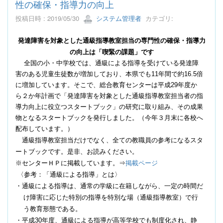
性の確保・指導力の向上
投稿日時 : 2019/05/30
システム管理者
カテゴリ:
発達障害を対象とした通級指導教室担当の専門性の確保・指導力
の向上は「喫緊の課題」です
全国の小・中学校では、通級による指導を受けている発達障
害のある児童生徒数が増加しており、本県でも
11
年間で約
16.5
倍
に増加しています。そこで、総合教育センターは平成
29
年度か
ら２か年計画で「発達障害を対象とした通級指導教室担当者の指
導力向上に役立つスタートブック」の研究に取り組み、その成果
物となるスタートブックを発行しました。（今年３月末に各校へ
配布しています。）
通級指導教室担当だけでなく、全ての教職員の参考になるスタ
ートブックです。是非、お読みください。
※センターＨＰに掲載しています。⇒
掲載ページ
〈参考：「通級による指導」とは〉
・通級による指導は、通常の学級に在籍しながら、一定の時間だ
け障害に応じた特別の指導を特別な場（通級指導教室）で行
う教育形態である。
・平成
30
年度、通級による指導が高等学校でも制度化され、静