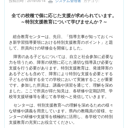
投稿日時 : 2019/05/14
システム管理者
カテゴリ:
全ての校種で個に応じた支援が求められています。
～特別支援教育について学びませんか？～
総合教育センターは、先日、「指導主事が知っておくべ
き新学習指導要領における特別支援教育のポイント」と題
して、所員向けの研修会を開催しました。
障害のある子どもについては、自立と社会参加に必要な
力を培うため、障害の状態に応じた適切な指導及び必要な
支援を行う必要があります。特別支援教育は、発達障害の
ある子どもも含めて、障害により特別な支援を必要とする
子どもが在籍する全ての学校において実施することが重要
です。参加した所員は、講義や演習を通じて、理解を深め
ました。ここで所員が得た知見は、各研修や定期訪問、学
校等支援研修等を通じて各学校へと発信していきます。
センターは、特別支援教育への理解を深めるための様々
な研修や講義を用意しています。県内の教職員の皆様、セ
ンターの研修や支援等を積極的に活用し、各学校での特別
支援教育の充実にお役立てください。