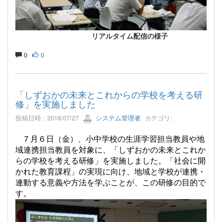
リアルタイム配信の様子
0
0
「しずおかの未来とこれからの学校を考える研
修」を実施しました
投稿日時 : 2018/07/27
システム管理者
カテゴリ:
７月６日（金）、小中学校の生涯学習担当教員や地
域連携担当教員を対象に、「しずおかの未来とこれか
らの学校を考える研修」を実施しました。「社会に開
かれた教育課程」の実現に向け、地域と学校が連携・
連動する意義や方法を学ぶことが、この研修の目的で
す。