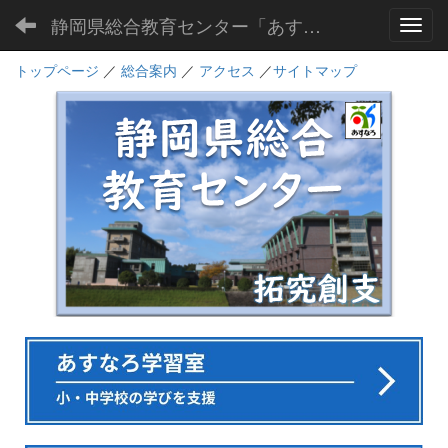
静岡県総合教育センター「あすなろ」
Toggl
トップページ
／
総合案内
／
アクセス
／
サイトマップ