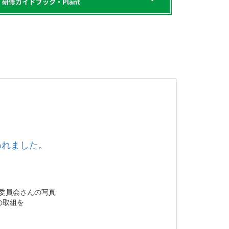
われました。
の取組を