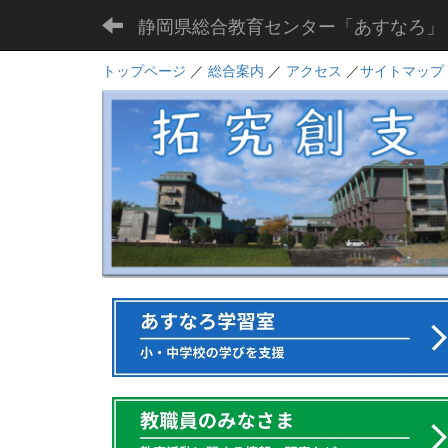
静岡県総合教育センター「あすなろ」
トップページ
／
総合案内
／
アクセス
／
サイトマップ