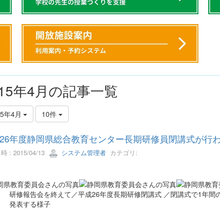
015年4月の記事一覧
15年4月
10件
26年度静岡県総合教育センター長期研修員閉講式が行
 : 2015/04/13
システム管理者
カテゴリ:
： 研修報告会を終えて／平成26年度長期研修閉講式 ／閉講式で1年間
表する様子