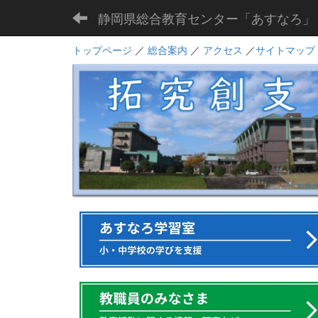
静岡県総合教育センター「あすなろ」
トップページ
／
総合案内
／
アクセス
／
サイトマップ