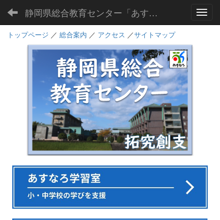
静岡県総合教育センター「あすなろ」
Toggl
トップページ
／
総合案内
／
アクセス
／
サイトマップ