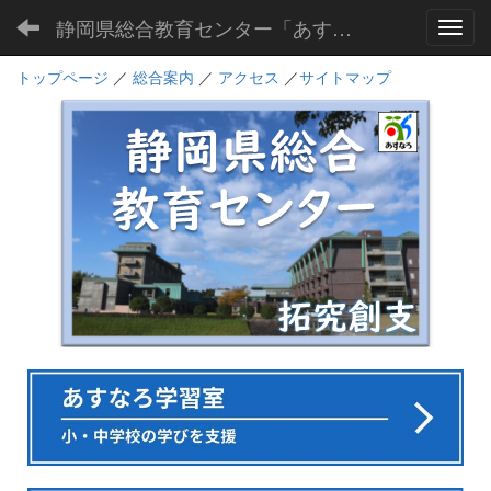
静岡県総合教育センター「あすなろ」
Toggl
トップページ
／
総合案内
／
アクセス
／
サイトマップ