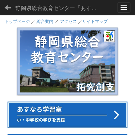
静岡県総合教育センター「あすなろ」
Toggl
トップページ
／
総合案内
／
アクセス
／
サイトマップ