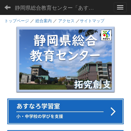
静岡県総合教育センター「あすなろ」
Toggl
トップページ
／
総合案内
／
アクセス
／
サイトマップ