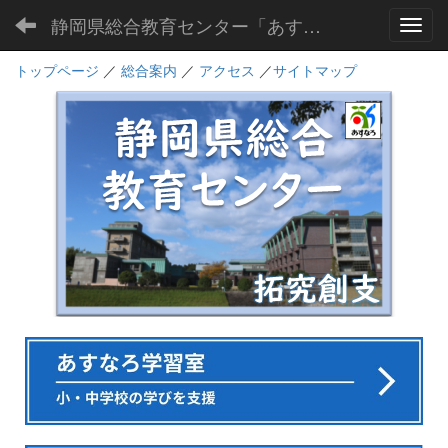
静岡県総合教育センター「あすなろ」
Toggl
トップページ
／
総合案内
／
アクセス
／
サイトマップ