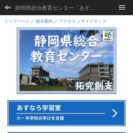
静岡県総合教育センター「あすなろ」
Toggl
トップページ
／
総合案内
／
アクセス
／
サイトマップ