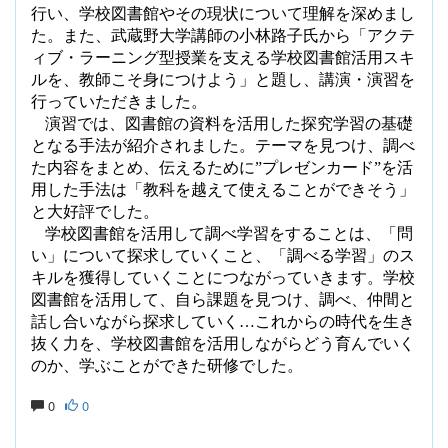
行い、学校図書館やその現状について理解を深めまし
た。また、武蔵野大学講師の小林路子氏から「アクテ
ィブ・ラーニング型授業を支える学校図書館活用スキ
ルを、教師こそ身につけよう」と題し、講演・演習を
行っていただきました。
演習では、図書館の資料を活用した探究学習の基礎
となる手法が紹介されました。テーマを見つけ、調べ
た内容をまとめ、伝えるために
”
プレゼンカード
”
を活
用した手法は「教科を越えて使えることができそう」
と大好評でした。
学校図書館を活用して調べ学習をすることは、「問
い」について探求していくこと、「調べる学習」のス
キルを獲得していくことにつながっていきます。学校
図書館を活用して、自ら課題を見つけ、調べ、仲間と
話し合いながら探求していく…これからの時代を生き
抜く力を、学校図書館を活用しながらどう育んでいく
のか、学ぶことができた研修でした。
0
0