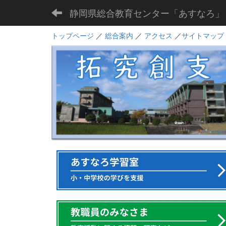
静岡県総合教育センター「あすなろ」
トップページ
／
総合案内
／
アクセス
／
サイトマップ