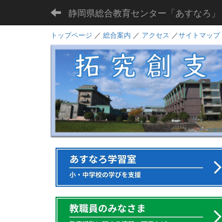
静岡県総合教育センター「あすなろ」
トップページ
／
総合案内
／
アクセス
／
サイトマップ