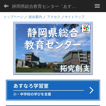
静岡県総合教育センター「あすなろ」
Toggl
トップページ
／
総合案内
／
アクセス
／
サイトマップ