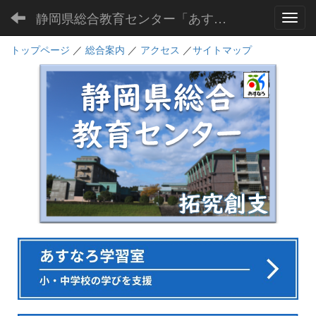
静岡県総合教育センター「あすなろ」
Toggl
トップページ
／
総合案内
／
アクセス
／
サイトマップ