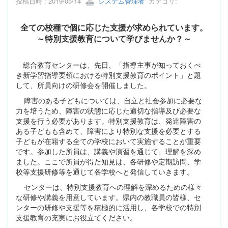
投稿日時 : 2019/05/14
システム管理者
カテゴリ:
全ての校種で個に応じた支援が求められています。
～特別支援教育について学びませんか？～
総合教育センターは、先日、「指導主事が知っておくべ
き新学習指導要領における特別支援教育のポイント」と題
して、所員向けの研修会を開催しました。
障害のある子どもについては、自立と社会参加に必要な
力を培うため、障害の状態に応じた適切な指導及び必要な
支援を行う必要があります。特別支援教育は、発達障害の
ある子どもも含めて、障害により特別な支援を必要とする
子どもが在籍する全ての学校において実施することが重要
です。参加した所員は、講義や演習を通じて、理解を深め
ました。ここで所員が得た知見は、各研修や定期訪問、学
校等支援研修等を通じて各学校へと発信していきます。
センターは、特別支援教育への理解を深めるための様々
な研修や講義を用意しています。県内の教職員の皆様、セ
ンターの研修や支援等を積極的に活用し、各学校での特別
支援教育の充実にお役立てください。