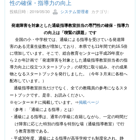
性の確保・指導力の向上
投稿日時 : 2019/05/30
システム管理者
カテゴリ:
発達障害を対象とした通級指導教室担当の専門性の確保・指導力
の向上は「喫緊の課題」です
全国の小・中学校では、通級による指導を受けている発達障
害のある児童生徒数が増加しており、本県でも
11
年間で約
16.5
倍
に増加しています。そこで、総合教育センターは平成
29
年度か
ら２か年計画で「発達障害を対象とした通級指導教室担当者の指
導力向上に役立つスタートブック」の研究に取り組み、その成果
物となるスタートブックを発行しました。（今年３月末に各校へ
配布しています。）
通級指導教室担当だけでなく、全ての教職員の参考になるスタ
ートブックです。是非、お読みください。
※センターＨＰに掲載しています。⇒
掲載ページ
〈参考：「通級による指導」とは〉
・通級による指導は、通常の学級に在籍しながら、一定の時間だ
け障害に応じた特別の指導を特別な場（通級指導教室）で行
う教育形態である。
・平成
30
年度、通級による指導が高等学校でも制度化され、静