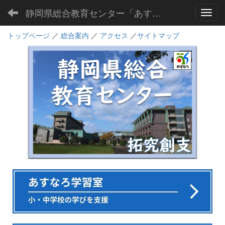
静岡県総合教育センター「あすなろ」
Toggl
トップページ
／
総合案内
／
アクセス
／
サイトマップ