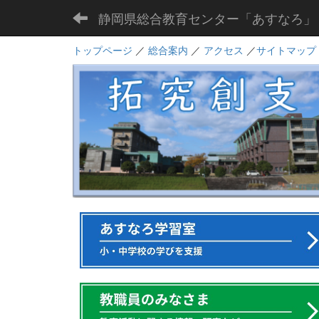
静岡県総合教育センター「あすなろ」
トップページ
／
総合案内
／
アクセス
／
サイトマップ