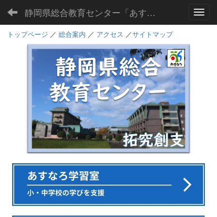
静岡県総合教育センター「あすなろ」
Toggl
トップページ
／
総合案内
／
アクセス
／
サイトマップ