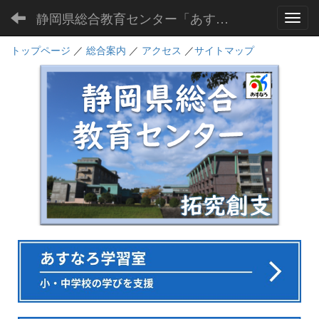
静岡県総合教育センター「あすなろ」
Toggl
トップページ
／
総合案内
／
アクセス
／
サイトマップ