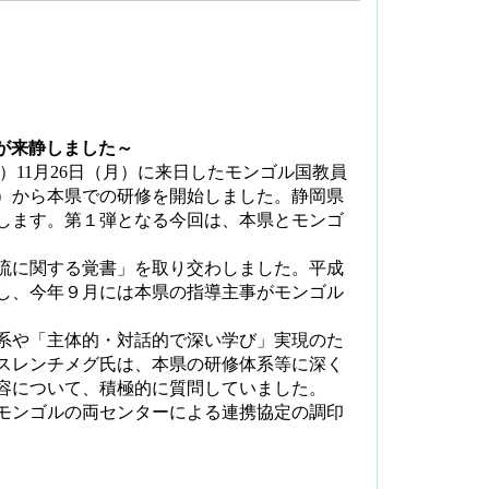
が来静しました～
。）
11
月
26
日（月）に来日したモンゴル国教員
）から本県での研修を開始しました。静岡県
します。第１弾となる今回は、本県とモンゴ
流に関する覚書」を取り交わしました。平成
し、今年９月には本県の指導主事がモンゴル
系や「主体的・対話的で深い学び」実現のた
スレンチメグ氏は、本県の研修体系等に深く
容について、積極的に質問していました。
モンゴルの両センターによる連携協定の調印