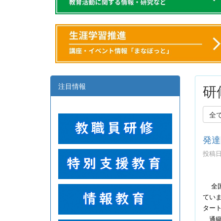
注目情報
研
全
発達
投稿日時
全国
てい
ター
通級