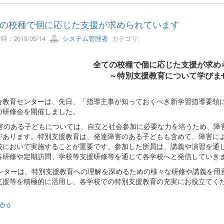
の校種で個に応じた支援が求められています
 : 2019/05/14
システム管理者
カテゴリ:
全ての校種で個に応じた支援が求め
～特別支援教育について学びま
教育センターは、先日、「指導主事が知っておくべき新学習指導要領に
の研修会を開催しました。
害のある子どもについては、自立と社会参加に必要な力を培うため、障
があります。特別支援教育は、発達障害のある子どもも含めて、障害に
校において実施することが重要です。参加した所員は、講義や演習を通
各研修や定期訪問、学校等支援研修等を通じて各学校へと発信していき
ンターは、特別支援教育への理解を深めるための様々な研修や講義を用
支援等を積極的に活用し、各学校での特別支援教育の充実にお役立てく
0