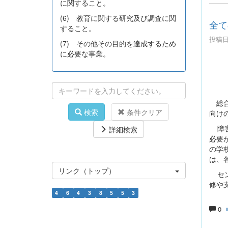
に関すること。
(6) 教育に関する研究及び調査に関
全て
すること。
投稿日時
(7) その他その目的を達成するため
に必要な事業。
総合
検索
条件クリア
向け
障
詳細検索
必要
の学
は、
リンク（トップ）
セ
修や
4
6
4
3
8
5
5
3
0