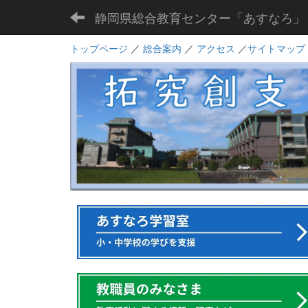
静岡県総合教育センター「あすなろ」
トップページ
／
総合案内
／
アクセス
／
サイトマップ