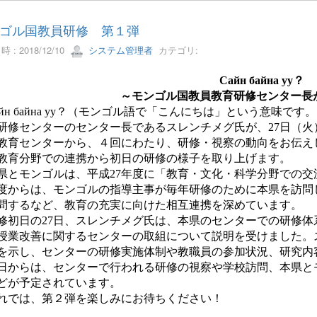
ゴル国教員研修 第１弾
 : 2018/12/10
システム管理者
カテゴリ:
Сайн байна уу？
～モンゴル国教員教育研修センター長
йн байна уу？（モンゴル語で「こんにちは」という意味です
研修センターのセンター長であるスレンチメグ氏が、
27
日（火
教育センターから、４回にわたり、研修・視察の動向をお伝え
教育分野での連携から初日の研修の様子を取り上げます。
とモンゴルは、平成
27
年度に「教育・文化・科学分野での交
度からは、モンゴルの指導主事が毎年研修のために本県を訪問
問するなど、教育の充実に向けた相互連携を深めています。
修初日の
27
日、スレンチメグ氏は、本県のセンターでの研修体
授業改善に関するセンターの取組について説明を受けました。
を示し、センターの研修実施体制や教職員の参加状況、研究内
日からは、センターで行われる研修の視察や学校訪問、本県と
どが予定されています。
では、第２弾を楽しみにお待ちください！