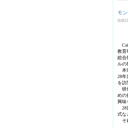
モン
投稿日時
Са
教育
総合
ルの
本県
28
年
を訪
研
めの
興味
28
式な
それ