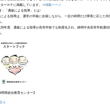
ンターＨＰに掲載しています。⇒
掲載ページ
考：「通級による指導」とは〉
級による指導は、通常の学級に在籍しながら、一定の時間だけ障害に応じた特
る。
成
30
年度、通級による指導が高等学校でも制度化され、静岡中央高等学校通信
る。
静岡県総合教育センター】
0