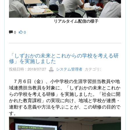
リアルタイム配信の様子
0
0
「しずおかの未来とこれからの学校を考える研
修」を実施しました
投稿日時 : 2018/07/27
システム管理者
カテゴリ:
７月６日（金）、小中学校の生涯学習担当教員や地
域連携担当教員を対象に、「しずおかの未来とこれか
らの学校を考える研修」を実施しました。「社会に開
かれた教育課程」の実現に向け、地域と学校が連携・
連動する意義や方法を学ぶことが、この研修の目的で
す。