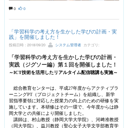
0
0
「学習科学の考え方を生かした学びの計画・実
践」を開催しました！
投稿日時 : 2018/09/20
システム管理者
カテゴリ:
「学習科学の考え方を生かした学びの計画・
実践（ジグソー編）第１回を開催しました！
～
ICT
技術を活用したリアルタイム配信聴講も実施
～
総合教育センターは、平成
27
年度からアクティブラ
ーニング
PT
（プロジェクトチーム）を組織し、新学
習指導要領に対応した授業力の向上のための研修を実
施しています。本研修はその一環で、今年度からは静
岡大学との共催により開催しました。
講師は、村山教授（静岡大学大学院）、河﨑准教授
（同大学院）、益川教授（聖心女子大学文学部教育学