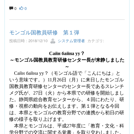
0
0
モンゴル国教員研修 第１弾
投稿日時 : 2018/12/10
システム管理者
カテゴリ:
Сайн байна уу？
～モンゴル国教員教育研修センター長が来静しました
～
Сайн байна уу？（モンゴル語で「こんにちは」と
いう意味です。）
11
月
26
日（月）に来日したモンゴル
国教員教育研修センターのセンター長であるスレンチ
メグ氏が、
27
日（火）から本県での研修を開始しまし
た。静岡県総合教育センターから、４回にわたり、研
修・視察の動向をお伝えします。第１弾となる今回
は、本県とモンゴルの教育分野での連携から初日の研
修の様子を取り上げます。
本県とモンゴルは、平成
27
年度に「教育・文化・科
学分野での交流に関する覚書」を取り交わしました。