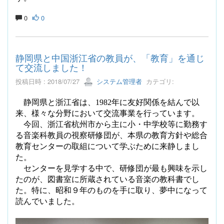
0
0
静岡県と中国浙江省の教員が、「教育」を通じ
て交流しました！
投稿日時 : 2018/07/27
システム管理者
カテゴリ:
静岡県と浙江省は、
1982
年に友好関係を結んで以
来、様々な分野において交流事業を行っています。
今回、浙江省杭州市から主に小・中学校等に勤務す
る音楽科教員の視察研修団が、本県の教育方針や総合
教育センターの取組について学ぶために来静しまし
た。
センターを見学する中で、研修団が最も興味を示し
たのが、図書室に所蔵されている音楽の教科書でし
た。特に、昭和９年のものを手に取り、夢中になって
読んでいました。