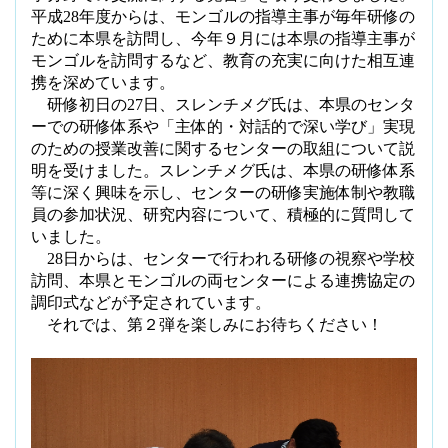
平成
28
年度からは、モンゴルの指導主事が毎年研修の
ために本県を訪問し、今年９月には本県の指導主事が
モンゴルを訪問するなど、教育の充実に向けた相互連
携を深めています。
研修初日の
27
日、スレンチメグ氏は、本県のセンタ
ーでの研修体系や「主体的・対話的で深い学び」実現
のための授業改善に関するセンターの取組について説
明を受けました。スレンチメグ氏は、本県の研修体系
等に深く興味を示し、センターの研修実施体制や教職
員の参加状況、研究内容について、積極的に質問して
いました。
28
日からは、センターで行われる研修の視察や学校
訪問、本県とモンゴルの両センターによる連携協定の
調印式などが予定されています。
それでは、第２弾を楽しみにお待ちください！