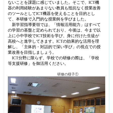
ないことを課題に感じていました。そこで、
ICT
機
器の利用経験があまりない教員も抵抗なく授業改善
のツールとして
ICT
機器を使えることを目的とし
て、本研修で入門的な授業例を学びました。
新学習指導要領では、「情報活用能力」はすべて
の学習の基盤と定められており、今後は、今まで以
上に小中学校で
ICT
技術を学び、身に付けた生徒が
高校へと進学してきます。
ICT
の効果的な活用を理
解し、「主体的・対話的で深い学び」の視点での授
業改善を目指しましょう。
ICT
分野に限らず、学校での研修の際は、「学校
等支援研修」を御活用ください。
研修の様子①