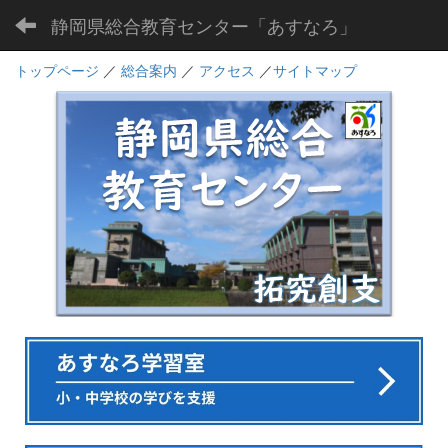
静岡県総合教育センター「あすなろ」
トップページ
／
総合案内
／
アクセス
／
サイトマップ