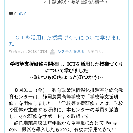
＜手話通訳・要約筆記の様子＞
0
0
ＩＣＴを活用した授業づくりについて学びまし
た
投稿日時 : 2018/10/04
システム管理者
カテゴリ:
学校等支援研修を開催し、
ICT
を活用した授業づくり
について学びました
～
I(
いつも
)C(
ちょっと
)T(
つかう
)
～
８月
31
日（金）、教育政策課情報化推進室と総合教
育センターは、静岡農業高等学校で「学校等支援研
修」を開催しました。「学校等支援研修」とは、学校
や団体が主催する研修に、本センターの職員を派遣
し、その研修をサポートする取組です。
静岡農業高校は昨年度から今年度にかけて
iPad
等
の
ICT
機器を導入したものの、有効に活用できてい