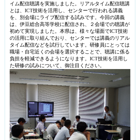
イム配信聴講を実施しました。リアルタイム配信聴講
とは、
ICT
技術を活用し、センターで行われる講義
を、別会場にライブ配信する試みです。今回の講義
は、伊豆総合高等学校に配信され、２会場での聴講が
初めて実現しました。本県は、様々な場面で
ICT
技術
の活用に取り組んでおり、センターでは講義のリアル
タイム配信などを試行しています。研修員にとっては
職場・自宅近くの会場を選択することで、聴講に係る
負担を軽減できるようになります。
ICT
技術を活用し
た研修の試みについて、御注目ください。