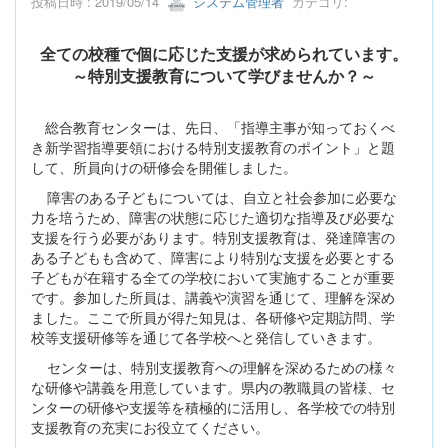
投稿日時 : 2019/05/14
システム管理者
カテゴリ:
全ての校種で個に応じた支援が求められています。
～特別支援教育について学びませんか？～
総合教育センターは、先日、「指導主事が知っておくべ
き新学習指導要領における特別支援教育のポイント」と題
して、所員向けの研修会を開催しました。
障害のある子どもについては、自立と社会参加に必要な
力を培うため、障害の状態に応じた適切な指導及び必要な
支援を行う必要があります。特別支援教育は、発達障害の
ある子どもも含めて、障害により特別な支援を必要とする
子どもが在籍する全ての学校において実施することが重要
です。参加した所員は、講義や演習を通じて、理解を深め
ました。ここで所員が得た知見は、各研修や定期訪問、学
校等支援研修等を通じて各学校へと発信していきます。
センターは、特別支援教育への理解を深めるための様々
な研修や講義を用意しています。県内の教職員の皆様、セ
ンターの研修や支援等を積極的に活用し、各学校での特別
支援教育の充実にお役立てください。