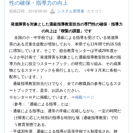
性の確保・指導力の向上
投稿日時 : 2019/05/30
システム管理者
カテゴリ:
発達障害を対象とした通級指導教室担当の専門性の確保・指導力
の向上は「喫緊の課題」です
全国の小・中学校では、通級による指導を受けている発達障
害のある児童生徒数が増加しており、本県でも
11
年間で約
16.5
倍
に増加しています。そこで、総合教育センターは平成
29
年度か
ら２か年計画で「発達障害を対象とした通級指導教室担当者の指
導力向上に役立つスタートブック」の研究に取り組み、その成果
物となるスタートブックを発行しました。（今年３月末に各校へ
配布しています。）
通級指導教室担当だけでなく、全ての教職員の参考になるスタ
ートブックです。是非、お読みください。
※センターＨＰに掲載しています。⇒
掲載ページ
〈参考：「通級による指導」とは〉
・通級による指導は、通常の学級に在籍しながら、一定の時間だ
け障害に応じた特別の指導を特別な場（通級指導教室）で行
う教育形態である。
・平成
30
年度、通級による指導が高等学校でも制度化され、静