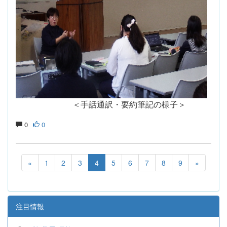
＜手話通訳・要約筆記の様子＞
0
0
«
1
2
3
4
5
6
7
8
9
»
注目情報