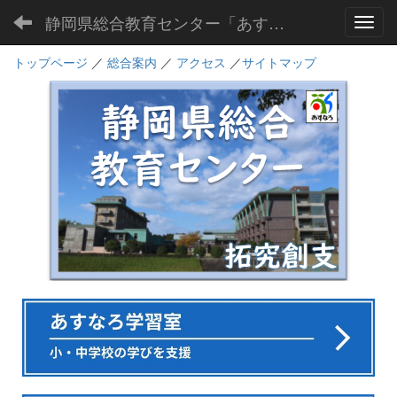
静岡県総合教育センター「あすなろ」
Toggl
トップページ
／
総合案内
／
アクセス
／
サイトマップ