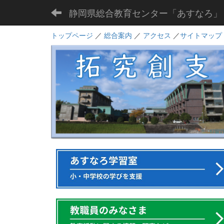
静岡県総合教育センター「あすなろ」
トップページ
／
総合案内
／
アクセス
／
サイトマップ