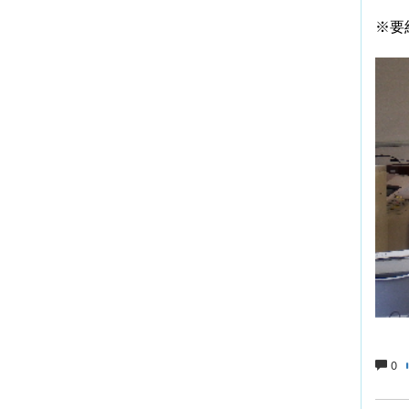
※要
＜
0