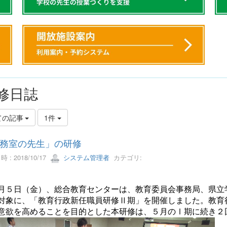
修日誌
ての記事
1件
務室の先生」の研修
 : 2018/10/17
システム管理者
カテゴリ:
月５日（金）、総合教育センターは、教育委員会事務局、県立
対象に、「教育行政新任職員研修Ⅱ期」を開催しました。教育
意欲を高めることを目的とした本研修は、５月のⅠ期に続き２