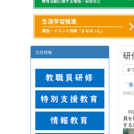
注目情報
研
全
「事
投稿日時
10
員を
する