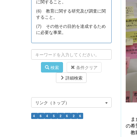
に関すること。
(6) 教育に関する研究及び調査に関
すること。
(7) その他その目的を達成するため
に必要な事業。
検索
条件クリア
詳細検索
リンク（トップ）
4
6
4
5
2
6
2
6
また
の希
教