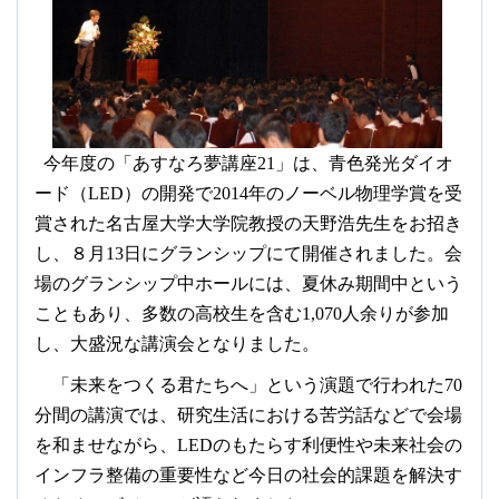
今年度の「あすなろ夢講座
21
」は、青色発光ダイオ
ード（
LED
）の開発で
2014
年のノーベル物理学賞を受
賞された名古屋大学大学院教授の天野浩先生をお招き
し、８月
13
日にグランシップにて開催されました。会
場のグランシップ中ホールには、夏休み期間中という
こともあり、多数の高校生を含む
1,070
人余りが参加
し、大盛況な講演会となりました。
「未来をつくる君たちへ」という演題で行われた
70
分間の講演では、研究生活における苦労話などで会場
を和ませながら、
LED
のもたらす利便性や未来社会の
インフラ整備の重要性など今日の社会的課題を解決す