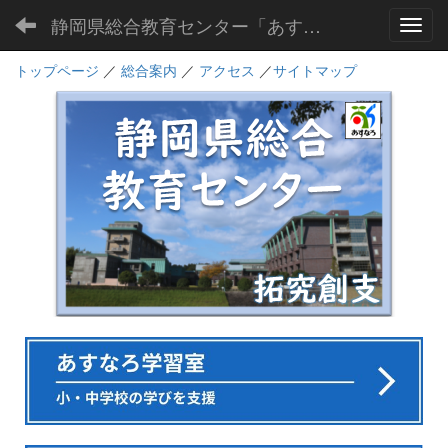
静岡県総合教育センター「あすなろ」
Toggl
トップページ
／
総合案内
／
アクセス
／
サイトマップ