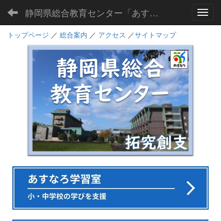
静岡県総合教育センター「あすなろ」
Toggl
トップページ
／
総合案内
／
アクセス
／
サイトマップ