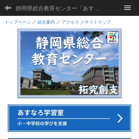
静岡県総合教育センター「あすなろ」
Toggl
トップページ
／
総合案内
／
アクセス
／
サイトマップ