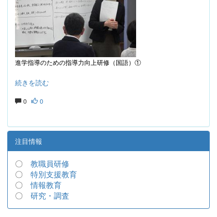
進学指導のための指導力向上研修（国語）①
続きを読む
0
0
注目情報
〇
教職員研修
〇
特別支援教育
〇
情報教育
〇
研究・調査