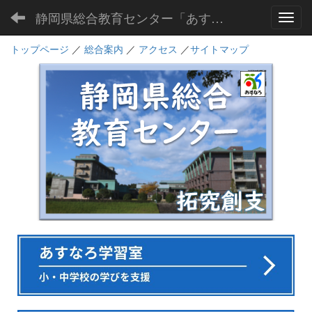
静岡県総合教育センター「あすなろ」
Toggl
トップページ
／
総合案内
／
アクセス
／
サイトマップ