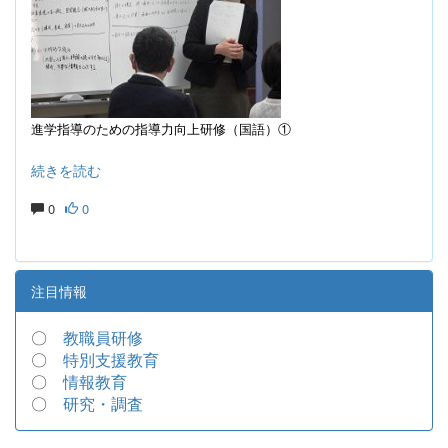
進学指導のための指導力向上研修（国語）①
続きを読む
0
0
注目情報
〇
教職員研修
〇
特別支援教育
〇
情報教育
〇
研究・調査