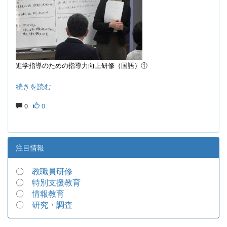
進学指導のための指導力向上研修（国語）①
続きを読む
0
0
注目情報
〇
教職員研修
〇
特別支援教育
〇
情報教育
〇
研究・調査