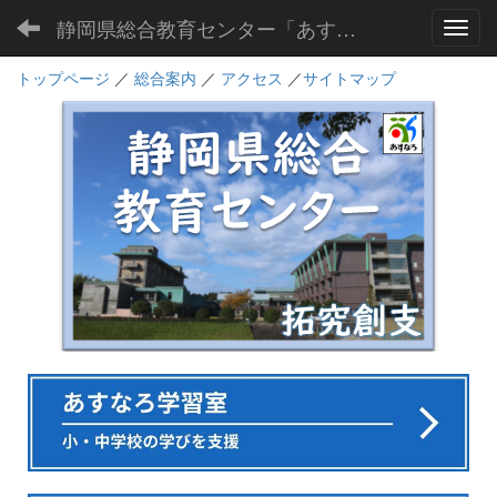
静岡県総合教育センター「あすなろ」
Toggl
トップページ
／
総合案内
／
アクセス
／
サイトマップ