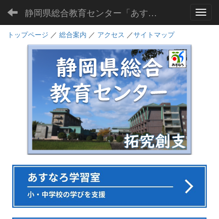
静岡県総合教育センター「あすなろ」
Toggl
トップページ
／
総合案内
／
アクセス
／
サイトマップ