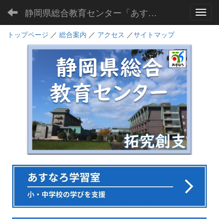
静岡県総合教育センター「あすなろ」
Toggl
トップページ
／
総合案内
／
アクセス
／
サイトマップ