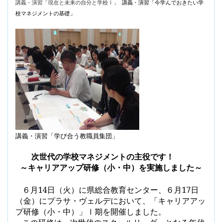
講義・演習「現在と未来の自分と学校Ⅰ」
講義・演習「今学んでおきたい学
校マネジメントの基礎」
講義・演習「学び合う教職員集団」
次世代の学校マネジメントの主役です！
～キャリアアップ研修（小・中）を実施しました～
６月
14
日（火）に県総合教育センター、６月
17
日
（金）にプラサ・ヴェルデにおいて、
「キャリアアッ
プ研修（小・中）」Ⅰ期を開催しました。