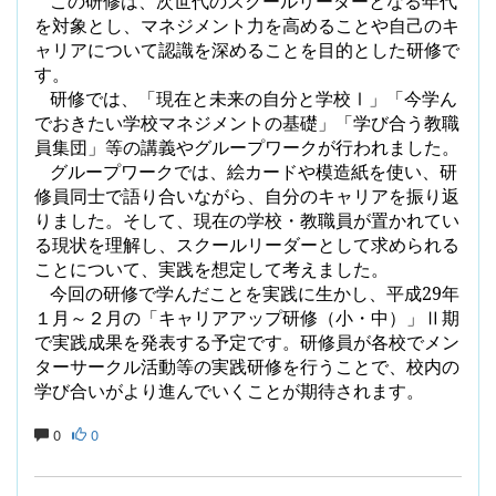
この研修は、次世代のスクールリーダーとなる年代
を対象とし、マネジメント力を高めることや自己のキ
ャリアについて認識を深めることを目的とした研修で
す。
研修では、「現在と未来の自分と学校Ⅰ」「今学ん
でおきたい学校マネジメントの基礎」「学び合う教職
員集団」等の講義やグループワークが行われました。
グループワークでは、絵カードや模造紙を使い、研
修員同士で語り合いながら、自分のキャリアを振り返
りました。そして、現在の学校・教職員が置かれてい
る現状を理解し、スクールリーダーとして求められる
ことについて、実践を想定して考えました。
今回の研修で学んだことを実践に生かし、平成
29
年
１月～２月の「キャリアアップ研修（小・中）」Ⅱ期
で実践成果を発表する予定です。研修員が各校でメン
ターサークル活動等の実践研修を行うことで、校内の
学び合いがより進んでいくことが期待されます。
0
0